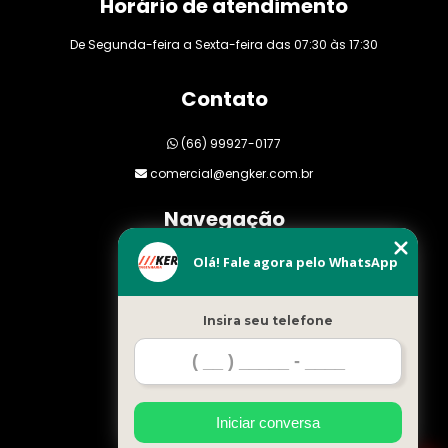
Horário de atendimento
De Segunda-feira a Sexta-feira das 07:30 às 17:30
Contato
(66) 99927-0177
comercial@engker.com.br
Navegação
Olá! Fale agora pelo WhatsApp
Home
Empresa
Insira seu telefone
Clientes
Orçamento
Blog
Serviços
Iniciar conversa
Mapa do site