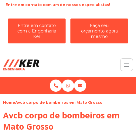
Entre em contato com um de nossos especialistas!
Entre em contato
Faça seu
com a Engenharia
orçamento agora
Ker
mesmo
Home
Avcb corpo de bombeiros em Mato Grosso
Avcb corpo de bombeiros em
Mato Grosso