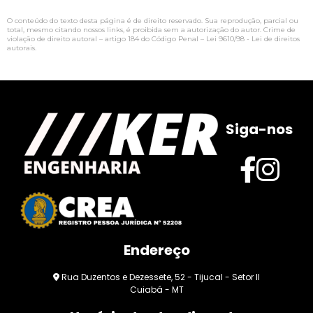
O conteúdo do texto desta página é de direito reservado. Sua reprodução, parcial ou
total, mesmo citando nossos links, é proibida sem a autorização do autor. Crime de
violação de direito autoral – artigo 184 do Código Penal –
Lei 9610/98 - Lei de direitos
autorais
.
Siga-nos
Endereço
Rua Duzentos e Dezessete, 52 - Tijucal - Setor II
Cuiabá - MT