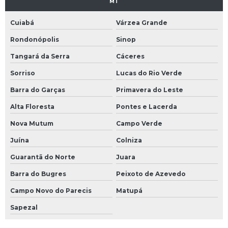
MT
Cuiabá
Várzea Grande
Rondonópolis
Sinop
Tangará da Serra
Cáceres
Sorriso
Lucas do Rio Verde
Barra do Garças
Primavera do Leste
Alta Floresta
Pontes e Lacerda
Nova Mutum
Campo Verde
Juína
Colniza
Guarantã do Norte
Juara
Barra do Bugres
Peixoto de Azevedo
Campo Novo do Parecis
Matupá
Sapezal