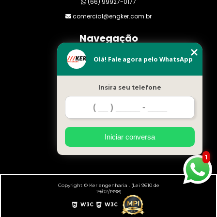
(66) 99927-0177
comercial@engker.com.br
Navegação
Olá! Fale agora pelo WhatsApp
Home
Empresa
Insira seu telefone
Clientes
Orçamento
Blog
Serviços
Iniciar conversa
Mapa do site
1
Copyright © Ker engenharia . (Lei 9610 de
19/02/1998)
W3C
W3C