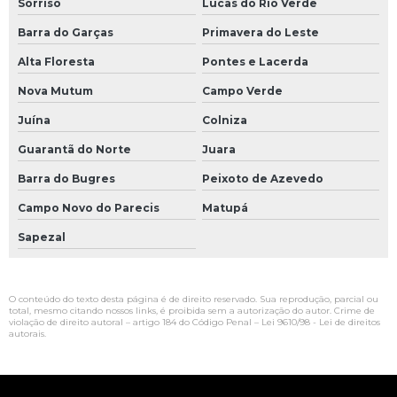
Sorriso
Lucas do Rio Verde
Barra do Garças
Primavera do Leste
Alta Floresta
Pontes e Lacerda
Nova Mutum
Campo Verde
Juína
Colniza
Guarantã do Norte
Juara
Barra do Bugres
Peixoto de Azevedo
Campo Novo do Parecis
Matupá
Sapezal
O conteúdo do texto desta página é de direito reservado. Sua reprodução, parcial ou
total, mesmo citando nossos links, é proibida sem a autorização do autor. Crime de
violação de direito autoral – artigo 184 do Código Penal –
Lei 9610/98 - Lei de direitos
autorais
.