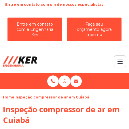
Entre em contato com um de nossos especialistas!
Entre em contato
Faça seu
com a Engenharia
orçamento agora
Ker
mesmo
Home
Inspeção compressor de ar em Cuiabá
Inspeção compressor de ar em
Cuiabá