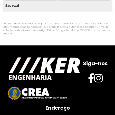
Sapezal
O conteúdo do texto desta página é de direito reservado. Sua reprodução, parcial ou
total, mesmo citando nossos links, é proibida sem a autorização do autor. Crime de
violação de direito autoral – artigo 184 do Código Penal –
Lei 9610/98 - Lei de direitos
autorais
.
Siga-nos
Endereço