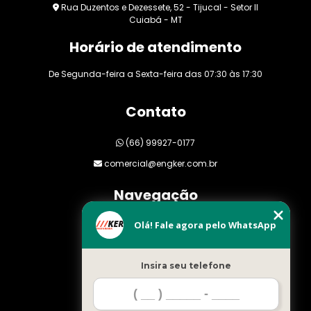
Rua Duzentos e Dezessete, 52 - Tijucal - Setor II
Cuiabá - MT
Horário de atendimento
De Segunda-feira a Sexta-feira das 07:30 às 17:30
Contato
(66) 99927-0177
comercial@engker.com.br
Navegação
Olá! Fale agora pelo WhatsApp
Home
Empresa
Insira seu telefone
Clientes
Orçamento
Blog