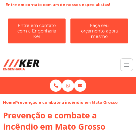
Entre em contato com um de nossos especialistas!
Entre em contato
Faça seu
com a Engenharia
orçamento agora
Ker
mesmo
Home
Prevenção e combate a incêndio em Mato Grosso
Prevenção e combate a
incêndio em Mato Grosso