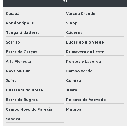
MT
Cuiabá
Várzea Grande
Rondonópolis
Sinop
Tangará da Serra
Cáceres
Sorriso
Lucas do Rio Verde
Barra do Garças
Primavera do Leste
Alta Floresta
Pontes e Lacerda
Nova Mutum
Campo Verde
Juína
Colniza
Guarantã do Norte
Juara
Barra do Bugres
Peixoto de Azevedo
Campo Novo do Parecis
Matupá
Sapezal