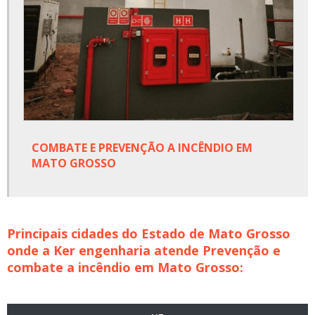
COMBATE E PREVENÇÃO A INCÊNDIO EM
MATO GROSSO
Principais cidades do Estado de Mato Grosso
onde a Ker engenharia atende Prevenção e
combate a incêndio em Mato Grosso: