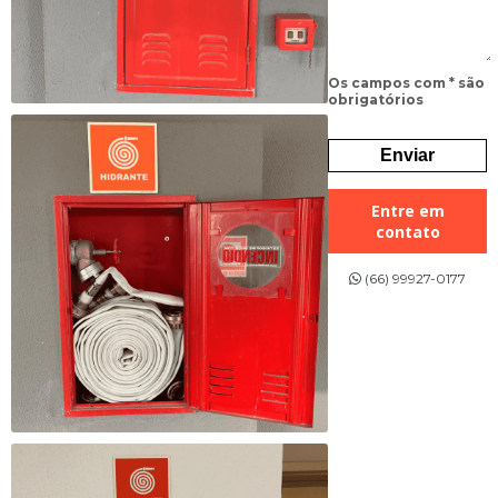
Os campos com * são
obrigatórios
Entre em
contato
(66) 99927-0177