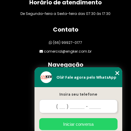
Horário de atendimento
De Segunda-feira a Sexta-feira das 07:30 às 17:30
Contato
(66) 99927-0177
comercial@engker.com.br
Navegação
Olá! Fale agora pelo WhatsApp
Home
Empresa
Insira seu telefone
Clientes
Orçamento
Blog
Serviços
Iniciar conversa
Mapa do site