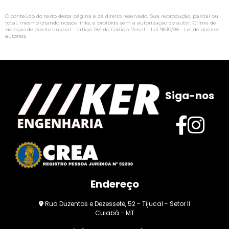
O conteúdo do texto desta página é de direito reservado. Sua reprodução, parcial ou
total, mesmo citando nossos links, é proibida sem a autorização do autor. Crime de
violação de direito autoral – artigo 184 do Código Penal –
Lei 9610/98 - Lei de direitos
autorais
.
Siga-nos
Endereço
Rua Duzentos e Dezessete, 52 - Tijucal - Setor II
Cuiabá - MT