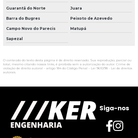
Guarantã do Norte
Juara
Barra do Bugres
Peixoto de Azevedo
Campo Novo do Parecis
Matupá
Sapezal
O conteúdo do texto desta página é de direito reservado. Sua reprodução, parcial ou
total, mesmo citando nossos links, é proibida sem a autorização do autor. Crime de
violação de direito autoral – artigo 184 do Código Penal –
Lei 9610/98 - Lei de direitos
autorais
.
Siga-nos