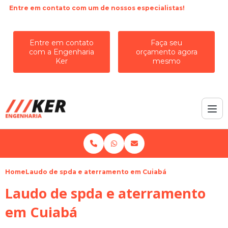
Entre em contato com um de nossos especialistas!
Entre em contato
Faça seu
com a Engenharia
orçamento agora
Ker
mesmo
Home
Laudo de spda e aterramento em Cuiabá
Laudo de spda e aterramento
em Cuiabá