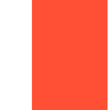
Projeto de combate a incêndio em
Mato Grosso
Projeto de combate a incêndio em
Cuiabá
Avcb preço
Combate e prevenção a incêndio
em Mato Grosso
Combate e prevenção a incêndio
em Cuiabá
Alvará de bombeiro
Projeto avcb em Mato Grosso
Projeto avcb em Cuiabá
Laudo avcb preço
Projeto corpo de bombeiros em
Mato Grosso