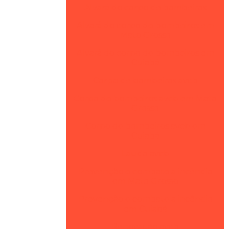
Alvará do corpo de bombeiros
Alvará do corpo de bombeiros em
Mato Grosso
Alvará do corpo de bombeiros em
Cuiabá
Corpo de bombeiros avcb
Corpo de bombeiros avcb em Mato
Grosso
Corpo de bombeiros avcb em
Cuiabá
Laudo avcb
Prevenção e combate a incêndio
em Mato Grosso
Prevenção e combate a incêndio
em Cuiabá
Renovação avcb