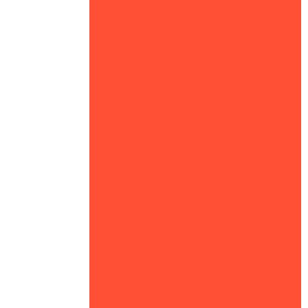
Curso de brigada de incêndio em
Mato Grosso
Curso de brigada de incêndio em
Cuiabá
Empresas de prevenção e combate
a incêndio
Projeto corpo de bombeiros
Projeto contra incêndio corpo de
bombeiros
Projeto para aprovação corpo de
bombeiros
Treinamento nr 23 em Mato Grosso
Treinamento nr 23 em Cuiabá
Curso nr 23 em Mato Grosso
Curso nr 23 em Cuiabá
Aprovação de projeto no corpo de