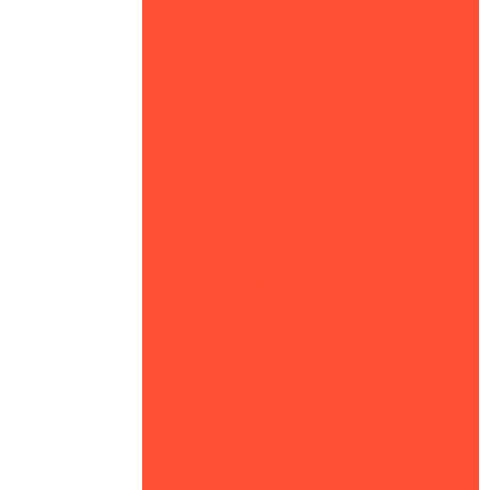
Projeto corpo de bombeiros em
Cuiabá
Emissão de avcb
Laudo bombeiro para alvará
Projeto contra incêndio corpo de
bombeiros em Mato Grosso
Projeto contra incêndio corpo de
bombeiros em Cuiabá
Regularização de avcb
Projeto para aprovação corpo de
bombeiros em Mato Grosso
Projeto para aprovação corpo de
bombeiros em Cuiabá
Prevenção e combate a incêndio
Projeto de combate a incêndio