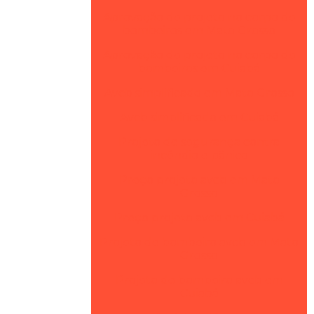
Aprovação de projeto no corpo de
bombeiros em Mato Grosso
Aprovação de projeto no corpo de
bombeiros em Cuiabá
Avcb simplificado em Mato Grosso
Avcb simplificado em Cuiabá
Projeto de segurança contra
incêndio e pânico
Preço projeto avcb em Mato
Grosso
Preço projeto avcb em Cuiabá
Projeto de bombeiro avcb em Mato
Grosso
Projeto de bombeiro avcb em
Cuiabá