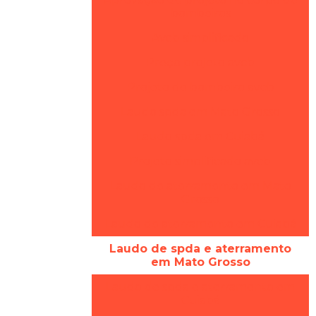
bombeiros
Avcb simplificado
Preço projeto avcb
Projeto de bombeiro avcb
Laudo spda em Mato Grosso
Laudo spda em Cuiabá
Projeto simplificado avcb
Laudo de aterramento em Mato
Grosso
Laudo de aterramento em Cuiabá
Laudo de spda e aterramento
em Mato Grosso
Laudo de spda e aterramento em
Cuiabá