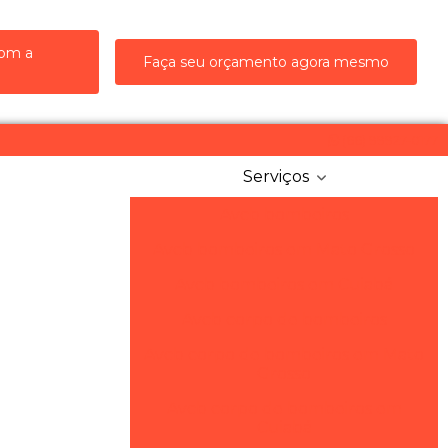
com a
Faça seu orçamento agora mesmo
(66) 99927-0177
Serviços
Avcb bombeiros
Avcb bombeiros em Mato Grosso
Avcb bombeiros em Cuiabá
Avcb corpo de bombeiros
Avcb corpo de bombeiros em Mato
Grosso
Avcb corpo de bombeiros em
Cuiabá