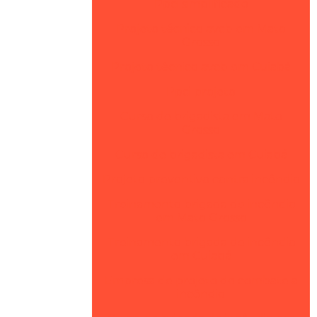
Ppci simplificado
Projeto técnico avcb em Mato
Grosso
Projeto técnico avcb em Cuiabá
Ppci projeto
Curso de brigadista em Mato
Grosso
Curso de brigadista em Cuiabá
Projeto preventivo contra incêndio
Treinamento brigada de incêndio
em Mato Grosso
Treinamento brigada de incêndio
em Cuiabá
Empresa de projeto de combate a
incêndio