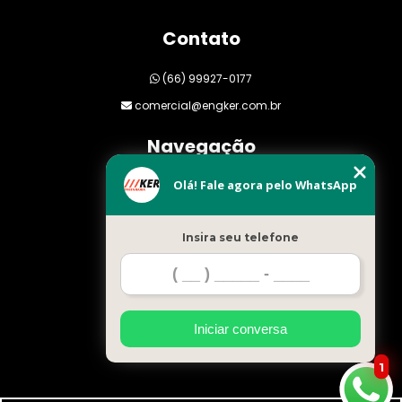
Contato
(66) 99927-0177
comercial@engker.com.br
Navegação
Olá! Fale agora pelo WhatsApp
Home
Empresa
Insira seu telefone
Clientes
Orçamento
Blog
Serviços
Iniciar conversa
Mapa do site
1