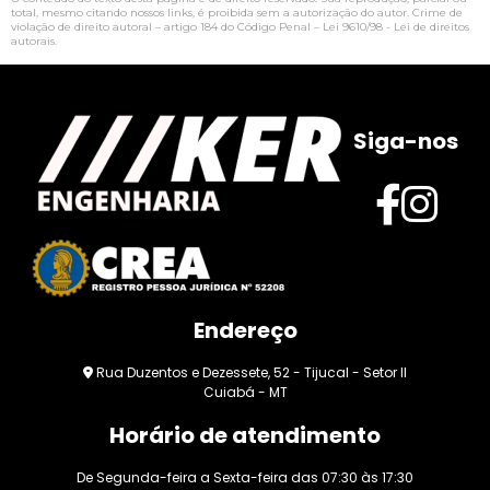
total, mesmo citando nossos links, é proibida sem a autorização do autor. Crime de
violação de direito autoral – artigo 184 do Código Penal –
Lei 9610/98 - Lei de direitos
autorais
.
Siga-nos
Endereço
Rua Duzentos e Dezessete, 52 - Tijucal - Setor II
Cuiabá - MT
Horário de atendimento
De Segunda-feira a Sexta-feira das 07:30 às 17:30