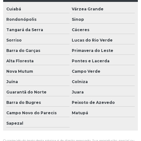
Cuiabá
Várzea Grande
Rondonópolis
Sinop
Tangará da Serra
Cáceres
Sorriso
Lucas do Rio Verde
Barra do Garças
Primavera do Leste
Alta Floresta
Pontes e Lacerda
Nova Mutum
Campo Verde
Juína
Colniza
Guarantã do Norte
Juara
Barra do Bugres
Peixoto de Azevedo
Campo Novo do Parecis
Matupá
Sapezal
O conteúdo do texto desta página é de direito reservado. Sua reprodução, parcial ou