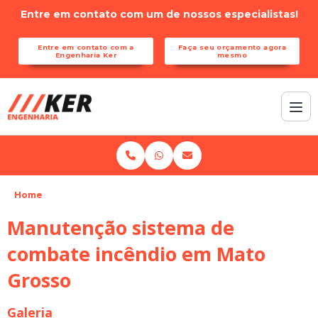
Entre em contato com um de nossos especialistas!
Entre em contato com a
Faça seu orçamento agora
Engenharia Ker
mesmo
Home
Manutenção sistema de
combate incêndio em Mato
Grosso
Galeria