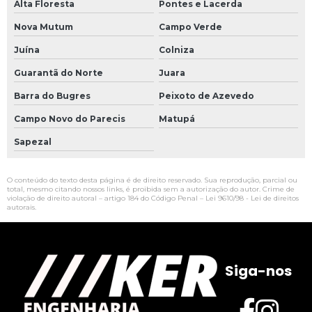
Alta Floresta
Pontes e Lacerda
Nova Mutum
Campo Verde
Juína
Colniza
Guarantã do Norte
Juara
Barra do Bugres
Peixoto de Azevedo
Campo Novo do Parecis
Matupá
Sapezal
O conteúdo do texto desta página é de direito reservado. Sua reprodução, parcial ou
total, mesmo citando nossos links, é proibida sem a autorização do autor. Crime de
violação de direito autoral – artigo 184 do Código Penal –
Lei 9610/98 - Lei de direitos
autorais
.
Siga-nos