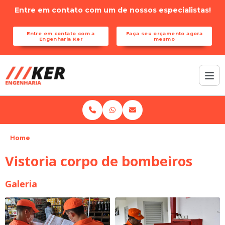
Entre em contato com um de nossos especialistas!
Entre em contato com a
Faça seu orçamento agora
Engenharia Ker
mesmo
Home
Vistoria corpo de bombeiros
Galeria